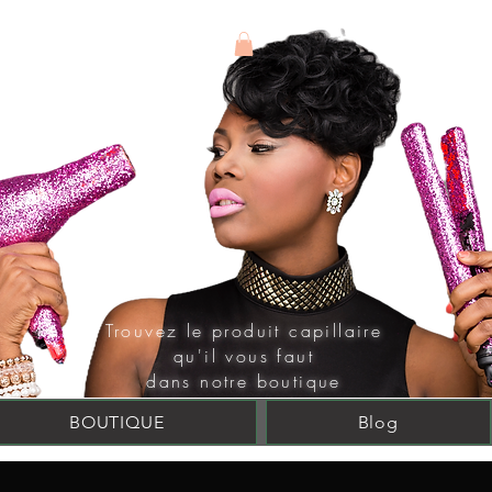
Connexion
Trouvez le produit
capillaire
qu'il vous faut
dans notre boutique
BOUTIQUE
Blog