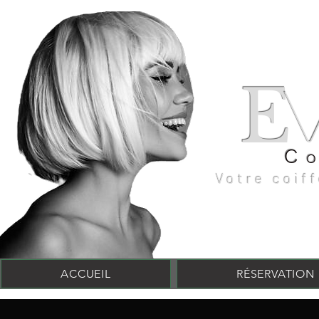
E
C
Votre coif
ACCUEIL
RÉSERVATION 