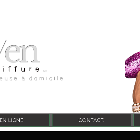
en
v
oiffure
evencoiffure
feuse à domicile
EN LIGNE
CONTACT.