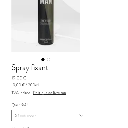
Spray fixant
Prix
19,00 €
19,00 €
/
200ml
19,00 €
TVA Incluse
|
Politique de livraison
pour
200
Quantité
*
Millilitres