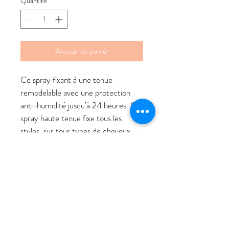
Quantité
*
Ajouter au panier
Ce spray fixant à une tenue 
remodelable avec une protection 
anti-humidité jusqu'à 24 heures. Ce 
spray haute tenue fixe tous les 
styles, sur tous types de cheveux, 
tout en offrant la flexibilité 
nécessaire pour les remodeler à 
volonté. Son parfum stimulant de 
bergamote et de poivre rose 
apporte une fraîcheur éclatante.
Principaux avantages