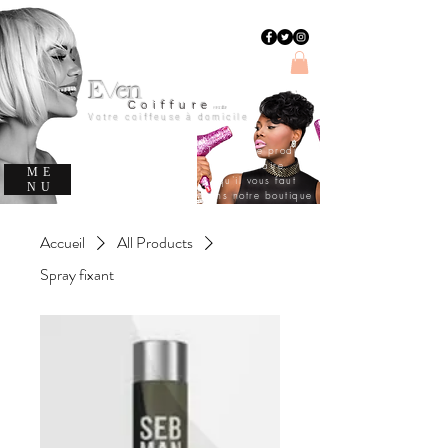
E
en
v
C
oiffure
evencoiffure
Votre coiffeuse à domicile
Trouvez le produit
capillaire
ME
qu'il vous faut
NU
dans notre boutique
Accueil
All Products
Spray fixant