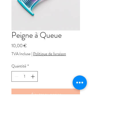
Peigne à Queue
Prix
10,00 €
TVA Incluse
|
Politique de livraison
Quantité
*
Ajouter au panier
Un peigne à queue pour des 
séparations précises et des coiffures 
détaillées.