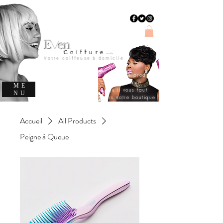
E
en
v
C
oiffure
evencoiffure
Votre coiffeuse à domicile
Trouvez le produit
capillaire
ME
qu'il vous faut
NU
dans notre boutique
Accueil
All Products
Peigne à Queue