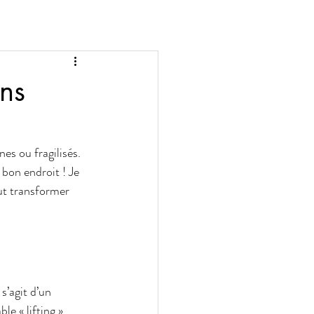
ins
es ou fragilisés. 
bon endroit ! Je 
ut transformer 
s’agit d’un 
le « lifting » 