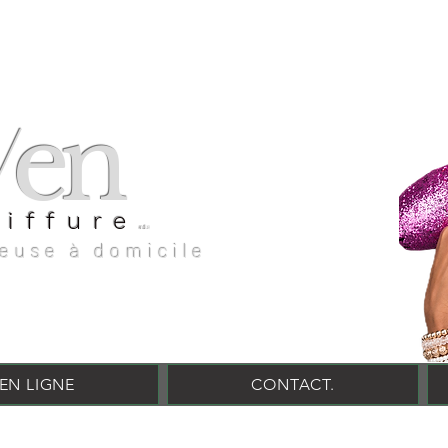
en
v
oiffure
evencoiffure
feuse à domicile
EN LIGNE
CONTACT.