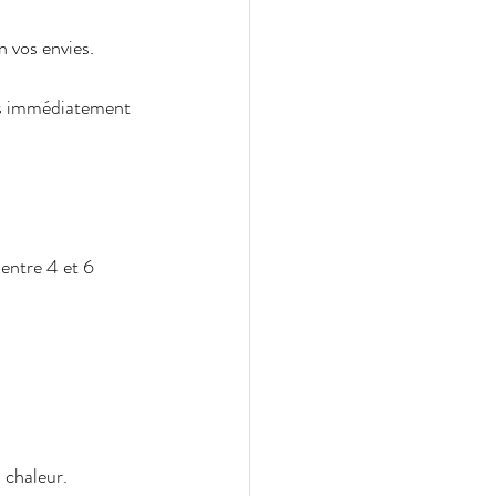
n vos envies.
és immédiatement 
entre 4 et 6 
a chaleur.