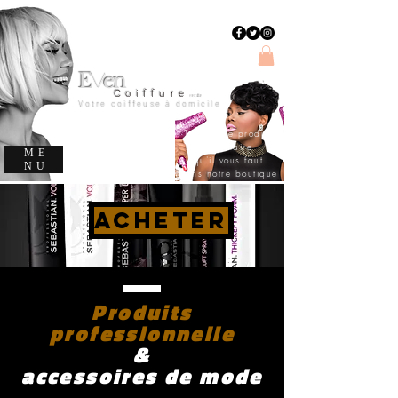
E
en
v
C
oiffure
evencoiffure
Votre coiffeuse à domicile
Trouvez le produit
capillaire
ME
qu'il vous faut
NU
dans notre boutique
ACHETER
Produits
professionnelle
&
accessoires de mode