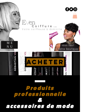
E
en
v
C
oiffure
evencoiffure
Votre coiffeuse à domicile
Trouvez le produit
capillaire
ME
qu'il vous faut
NU
dans notre boutique
ACHETER
Produits
professionnelle
&
accessoires de mode