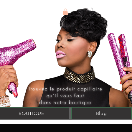
Connexion
Trouvez le produit
capillaire
qu'il vous faut
dans notre boutique
BOUTIQUE
Blog