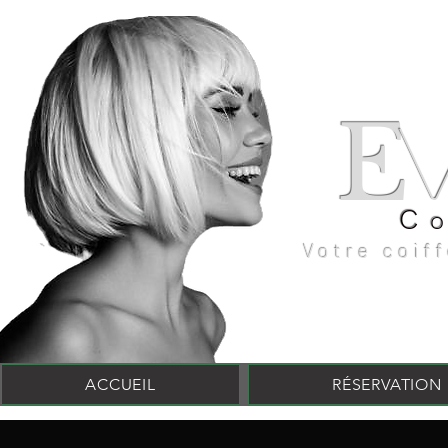
E
C
Votre coif
ACCUEIL
RÉSERVATION 