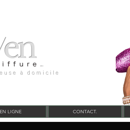
en
v
oiffure
evencoiffure
feuse à domicile
EN LIGNE
CONTACT.