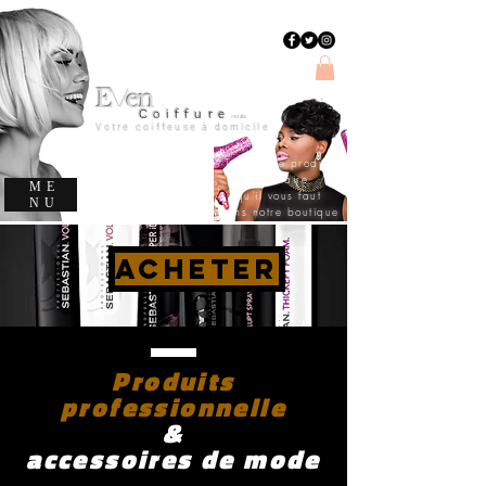
E
en
v
C
oiffure
evencoiffure
Votre coiffeuse à domicile
Trouvez le produit
capillaire
ME
qu'il vous faut
NU
dans notre boutique
ACHETER
Produits
professionnelle
&
accessoires de mode