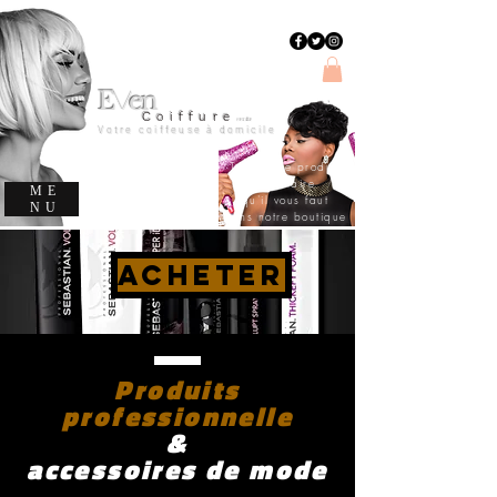
E
en
v
C
oiffure
evencoiffure
Votre coiffeuse à domicile
Trouvez le produit
capillaire
ME
qu'il vous faut
NU
dans notre boutique
ACHETER
Produits
professionnelle
&
accessoires de mode