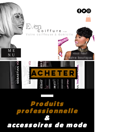
E
en
v
C
oiffure
evencoiffure
Votre coiffeuse à domicile
Trouvez le produit
capillaire
ME
qu'il vous faut
NU
dans notre boutique
ACHETER
Produits
professionnelle
&
accessoires de mode