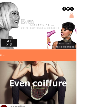
E
en
v
C
oiffure
evencoiffure
Votre coiffeuse à domicile
Trouvez le produit
capillaire
ME
qu'il vous faut
NU
dans notre boutique
Post
evencoiffure