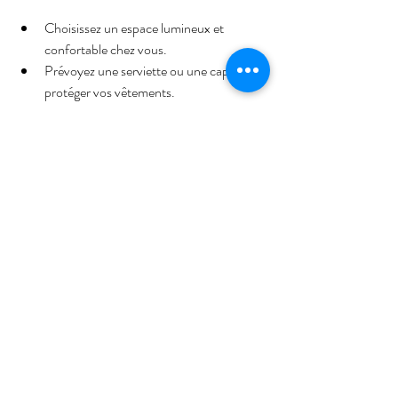
Choisissez un espace lumineux et 
confortable chez vous.
Prévoyez une serviette ou une cape pour 
protéger vos vêtements.
Ayez une idée claire de ce que vous 
souhaitez, mais restez ouvert aux 
suggestions.
Pourquoi EvenCoiffure veut 
devenir incontournable à Lyon 
?
EvenCoiffure ne se contente pas d’offrir un 
simple service de coiffure à domicile. L’objectif 
est de créer une véritable relation de confiance 
avec chaque client. La marque mise sur la 
qualité, la proximité et l’innovation.